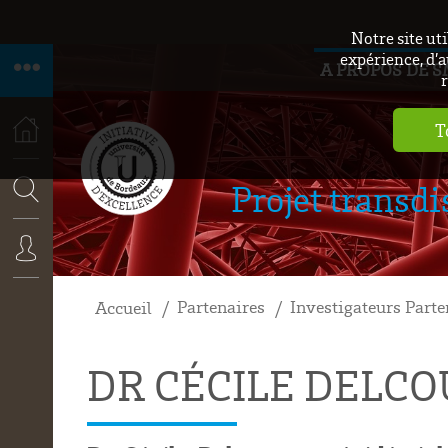
Notre site ut
expérience, d’a
A PROPOS DE 
r
T
Projet transdi
ACCUEIL
RECHERCHE
Partenaires
Investigateurs Parte
CONNEXION
Accueil
DR CÉCILE DELC