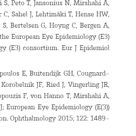
 S, Peto T, Jansonius N, Mirshahi A,
r C, Sahel J, Lehtimäki T, Hense HW,
 S, Bertelsen G, Hoyng C, Bergen A,
f the European Eye Epidemiology (E3)
y (E3) consortium. Eur J Epidemiol
poulos E, Buitendijk GH, Cougnard-
robelnik JF, Ried J, Vingerling JR,
opouzis F, von Hanno T, Mirshahi A,
J; European Eye Epidemiology (E(3))
ion. Ophthalmology 2015; 122: 1489-