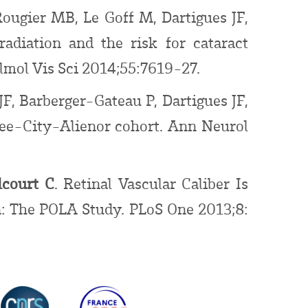
Rougier MB, Le Goff M, Dartigues JF,
radiation and the risk for cataract
almol Vis Sci 2014;55:7619-27.
JF, Barberger-Gateau P, Dartigues JF,
ree-City-Alienor cohort. Ann Neurol
lcourt C
. Retinal Vascular Caliber Is
n: The POLA Study. PLoS One 2013;8: