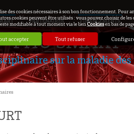
ilise des cookies nécessaires à son bon fonctionnement. Pour a
utres cookies peuvent être utilisés : vous pouvez choisir de les 
SMART
PARTENAIRES
FINANCEMENTS
este modifiable à tout moment via le lien
Cookies
en bas de pag
FHU SMART
out accepter
Tout refuser
Configur
sciplinaire sur la maladie des 
naires
OURT