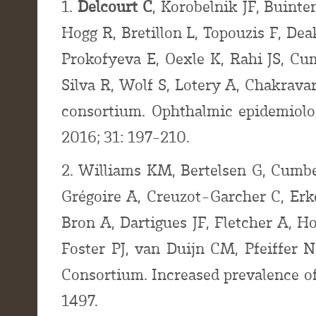
1.
Delcourt C
, Korobelnik JF, Buint
Hogg R, Bretillon L, Topouzis F, De
Prokofyeva E, Oexle K, Rahi JS, Cu
Silva R, Wolf S, Lotery A, Chakrava
consortium. Ophthalmic epidemiolo
2016; 31: 197-210.
2. Williams KM, Bertelsen G, Cumb
Grégoire A, Creuzot-Garcher C, Erk
Bron A, Dartigues JF, Fletcher A, 
Foster PJ, van Duijn CM, Pfeiffer 
Consortium. Increased prevalence o
1497.