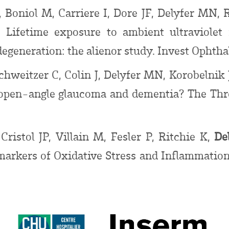
 Boniol M, Carriere I, Dore JF, Delyfer MN, 
 Lifetime exposure to ambient ultraviolet 
egeneration: the alienor study. Invest Ophth
hweitzer C, Colin J, Delyfer MN, Korobelnik 
n open-angle glaucoma and dementia? The Th
Cristol JP, Villain M, Fesler P, Ritchie K,
De
markers of Oxidative Stress and Inflammatio