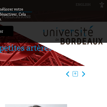
ENGLISH
méliorer votre
désactiver. Cela
PUBLICATIONS
e.
er
petites artères