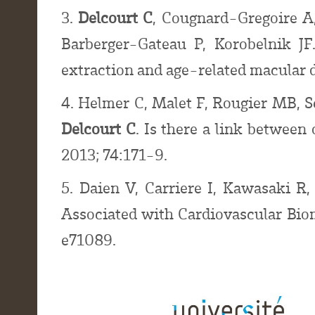
3.
Delcourt C
, Cougnard-Gregoire A,
Barberger-Gateau P, Korobelnik JF.
extraction and age-related macular d
4. Helmer C, Malet F, Rougier MB, Sc
Delcourt C
. Is there a link betwee
2013; 74:171-9.
5. Daien V, Carriere I, Kawasaki R, 
Associated with Cardiovascular Bio
e71089.