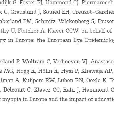
endijk G, Foster PJ, Hammond CJ, Piermarocchi
ak G, Grauslund J, Souied EH, Creuzot-Garche
mberland PM, Schmitz-Valckenberg S, Fauser
rthy U, Fletcher A, Klaver CCW, on behalf o
gy in Europe: the European Eye Epidemiolog
erland P, Wolfram C, Verhoeven VJ, Anastaso
e MG, Hogg R, Höhn R, Hysi P, Khawaja AP, Ko
Hofman A, Kuijpers RW, Luben RN, Oexle K, T
N,
Delcourt C
, Klaver CC, Rahi J, Hammond C
f myopia in Europe and the impact of educat